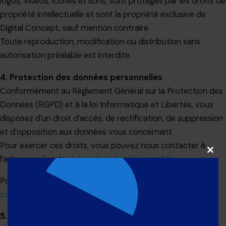
logos, vidéos, icônes et sons, sont protégés par les droits de
propriété intellectuelle et sont la propriété exclusive de
Digital Concept, sauf mention contraire.
Toute reproduction, modification ou distribution sans
autorisation préalable est interdite.
4. Protection des données personnelles
Conformément au Règlement Général sur la Protection des
Données (RGPD) et à la loi Informatique et Libertés, vous
disposez d’un droit d’accès, de rectification, de suppression
et d’opposition aux données vous concernant.
Pour exercer ces droits, vous pouvez nous contacter à
Clos
l’adresse suivante :
infoweb@digitalconcept.fr
this
modu
Pour plus d’informations, consultez notre
Politique de
confidentialité
5. Cookies