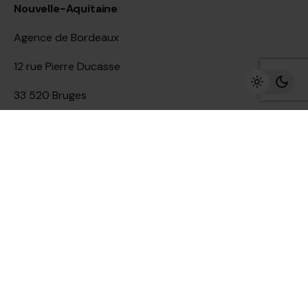
Nouvelle-Aquitaine
Agence de Bordeaux
12 rue Pierre Ducasse
33 520 Bruges
Site Map
Home
L'agence
Expertises
Portfolio
Nous contacter